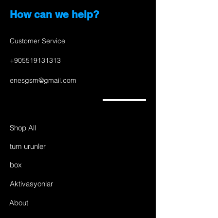
How can we help?
Customer Service
+905519131313
enesgsm@gmail.com
Shop All
tum urunler
box
Aktivasyonlar
About