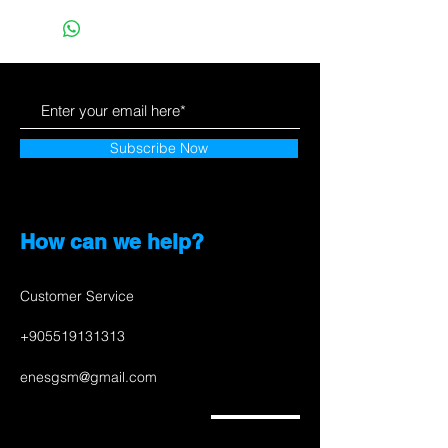
Subscribe Now
How can we help?
Customer Service
+905519131313
enesgsm@gmail.com