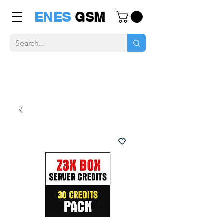
ENES
GSM