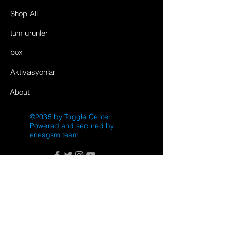
Shop All
tum urunler
box
Aktivasyonlar
About
©2035 by Toggle Center.
Powered and secured by
enesgsm team
FAQ
Shipping & Returns
Store Policy