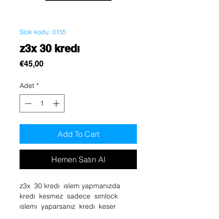
Stok kodu: 0155
z3x 30 kredı
Fiyat
€45,00
Adet
*
Add To Cart
Hemen Satın Al
z3x 30 kredı ıslem yapmanızda
kredı kesmez sadece sımlock
ıslemı yaparsanız kredı keser