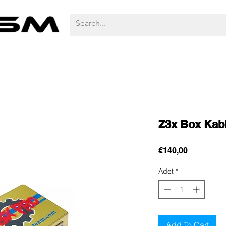
Z3x Box Kab
Fiyat
€140,00
Adet
*
Add To Cart