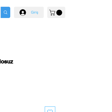
Giriş
losuz