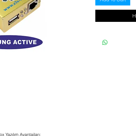
H
x Yazılım Avantajları: